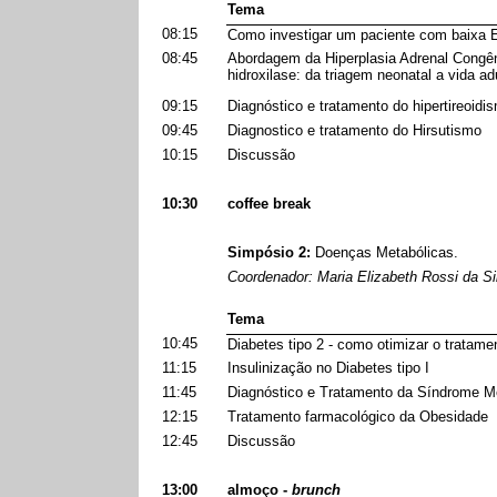
Tema
08:15
Como investigar um paciente com baixa E
08:45
Abordagem da Hiperplasia Adrenal Congêni
hidroxilase: da triagem neonatal a vida ad
09:15
Diagnóstico e tratamento do hipertireoidi
09:45
Diagnostico e tratamento do Hirsutismo
10:15
Discussão
10:30
coffee break
Simpósio 2:
Doenças Metabólicas.
Coordenador: Maria Elizabeth Rossi da Si
Tema
10:45
Diabetes tipo 2 - como otimizar o tratame
11:15
Insulinização no Diabetes tipo I
11:45
Diagnóstico e Tratamento da Síndrome M
12:15
Tratamento farmacológico da Obesidade
12:45
Discussão
13:00
almoço -
brunch