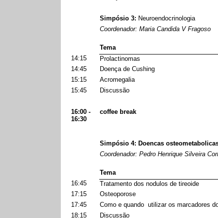
Simpósio 3:
Neuroendocrinologia
Coordenador: Maria Candida V Fragoso
Tema
14:15
Prolactinomas
14:45
Doença de Cushing
15:15
Acromegalia
15:45
Discussão
16:00 -
coffee break
16:30
Simpósio 4: Doencas osteometabolica
Coordenador: Pedro Henrique Silveira Cor
Tema
16:45
Tratamento dos nodulos de tireoide
17:15
Osteoporose
17:45
Como e quando
utilizar os marcadores d
18:15
Discussão