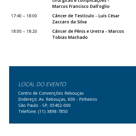
cirúrgicas e complicações -
Marcos Francisco Dall’oglio
17:40 – 18:00
Câncer de Testículo - Luís César
Zaccaro da Silva
18:00 – 18:20
Câncer de Pênis e Uretra - Marcos
Tobias Machado
LOCAL DO EVENTO
Centro de Convenções Rebouças
Endereço: Av. Rebouças, 600 - Pinheiros
São Paulo - SP, 05402-000
Telefone: (11) 3898-7850