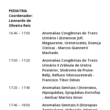
PEDIATRIA
Coordenador:
Leonardo de
Oliveira Reis
16:40 – 17:00
Anomalias Congênitas do Trato
Urinário I (Estenose JUP,
Megaureter, Ureteroceles, Doença
Cística) - Marcos Giannetti
Machado
17:00 – 17:20
Anomalias Congênitas do Trato
Urinário II (Válvula de Uretra
Posterior, Síndrome de Prune-
Belly, Refluxo Vésicoureteral) -
Francisco Tibor Dénes
17:20 – 17:40
Anomalias Genitais I (Intersexo,
Hipospádias, Epispádias-Extrofia)
- Amilcar Martins Giron
17:40 – 18:00
Anomalias Genitais II (Distopias
Testiculares, Hidrocele, Hérnias) -