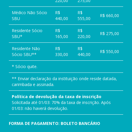
220,00
275,00
Médico Não Sócio
R$
R$
R$ 660,00
SBU
440,00
555,00
Residente Sócio
R$
R$
R$ 275,00
SBU*
165,00
220,00
Residente Não
R$
R$
R$ 550,00
Sócio SBU**
330,00
440,00
* Sócio quite.
** Enviar declaração da instituição onde reside datada,
carimbada e assinada.
Política de devolução da taxa de inscrição
Solicitada até 01/03: 70% da taxa de inscrição. Após
01/03: não haverá devolução.
FORMA DE PAGAMENTO: BOLETO BANCÁRIO