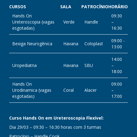
CURSOS
SALA
PATROCÍNIO
HORÁRIO
Hands On
09:30
Ureteroscopia (vagas
Verde
Handle
–
esgotadas)
16:30
09:00 -
Bexiga Neurogênica
Havana
Coloplast
13:00
14:00
Uropediatria
Havana
SBU
–
18:00
Hands On
09:00
Urodinamica (vagas
Coral
Alacer
–
esgotadas)
17:00
Curso Hands On em Ureteroscopia Flexível:
Dia 29/03 – 09:30 – 16:30 horas com 3 turmas
Patrocínio – Handle Cook