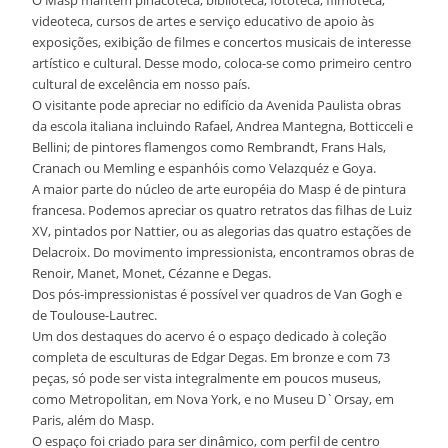
videoteca, cursos de artes e serviço educativo de apoio às
exposições, exibição de filmes e concertos musicais de interesse
artístico e cultural. Desse modo, coloca-se como primeiro centro
cultural de excelência em nosso país.
O visitante pode apreciar no edifício da Avenida Paulista obras
da escola italiana incluindo Rafael, Andrea Mantegna, Botticceli e
Bellini; de pintores flamengos como Rembrandt, Frans Hals,
Cranach ou Memling e espanhóis como Velazquéz e Goya.
A maior parte do núcleo de arte européia do Masp é de pintura
francesa. Podemos apreciar os quatro retratos das filhas de Luiz
XV, pintados por Nattier, ou as alegorias das quatro estações de
Delacroix. Do movimento impressionista, encontramos obras de
Renoir, Manet, Monet, Cézanne e Degas.
Dos pós-impressionistas é possível ver quadros de Van Gogh e
de Toulouse-Lautrec.
Um dos destaques do acervo é o espaço dedicado à coleção
completa de esculturas de Edgar Degas. Em bronze e com 73
peças, só pode ser vista integralmente em poucos museus,
como Metropolitan, em Nova York, e no Museu D`Orsay, em
Paris, além do Masp.
O espaço foi criado para ser dinâmico, com perfil de centro