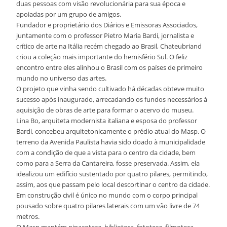
duas pessoas com visão revolucionária para sua época e
apoiadas por um grupo de amigos.
Fundador e proprietário dos Diários e Emissoras Associados,
juntamente com o professor Pietro Maria Bardi, jornalista e
crítico de arte na Itália recém chegado ao Brasil, Chateubriand
criou a coleção mais importante do hemisfério Sul. O feliz
encontro entre eles alinhou o Brasil com os países de primeiro
mundo no universo das artes.
O projeto que vinha sendo cultivado há décadas obteve muito
sucesso após inaugurado, arrecadando os fundos necessários à
aquisição de obras de arte para formar o acervo do museu.
Lina Bo, arquiteta modernista italiana e esposa do professor
Bardi, concebeu arquitetonicamente o prédio atual do Masp. O
terreno da Avenida Paulista havia sido doado à municipalidade
com a condição de que a vista para o centro da cidade, bem
como para a Serra da Cantareira, fosse preservada. Assim, ela
idealizou um edifício sustentado por quatro pilares, permitindo,
assim, aos que passam pelo local descortinar o centro da cidade.
Em construção civil é único no mundo com o corpo principal
pousado sobre quatro pilares laterais com um vão livre de 74
metros.
O Masp mantém pinacoteca, biblioteca, fototeca, filmoteca,