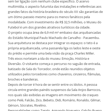
sem ter ligação com nenhum clube específico. O acervo
multimídia, o aspecto futurista das instalações e referências aos
grandes fatos da história brasileira do século XX são garantias de
um ótimo passeio mesmo para os menos fanáticos pela
modalidade. Com investimento de R$ 32,5 milhões, o Museu do
Futebol é um dos grandes atrativos turísticos da cidade.
O projeto ocupa área de 6,9 mil m² embaixo das arquibancadas
do Estádio Municipal Paulo Machado de Carvalho - Pacaembu.
Sua arquitetura se destaca por integrar os espaços: o teto é a
própria arquibancada, uma passarela liga os lados leste e oeste
do prédio e permite uma bela visão da praça Charles Miller.
Três eixos norteiam a ida do museu: Emoção, História e
Diversão. O visitante começa o percurso no saguão de entrada,
batizado de Sala do Torcedor, onde estão reunidos objetos
utilizados pelos torcedores como chaveiros, cinzeiros, flâmulas,
broches e bandeiras.
Depois de torcer é hora de se sentir entre os ídolos. A pessoa
circula entre grandes painéis suspensos da Sala Anjos Barrocos,
nos quais são exibidas as imagens em movimento de craques
como Pelé, Falcão, Zico, Bebeto, Didi, Romário, Ronaldo, Gilmar,
Gérson, Sócrates, Rivelino.
Personalidades como Zagalo, Armando Nogueira, Galvão Bueno,