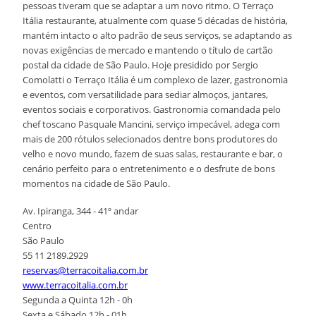
pessoas tiveram que se adaptar a um novo ritmo. O Terraço
Itália restaurante, atualmente com quase 5 décadas de história,
mantém intacto o alto padrão de seus serviços, se adaptando as
novas exigências de mercado e mantendo o título de cartão
postal da cidade de São Paulo. Hoje presidido por Sergio
Comolatti o Terraço Itália é um complexo de lazer, gastronomia
e eventos, com versatilidade para sediar almoços, jantares,
eventos sociais e corporativos. Gastronomia comandada pelo
chef toscano Pasquale Mancini, serviço impecável, adega com
mais de 200 rótulos selecionados dentre bons produtores do
velho e novo mundo, fazem de suas salas, restaurante e bar, o
cenário perfeito para o entretenimento e o desfrute de bons
momentos na cidade de São Paulo.
Av. Ipiranga, 344 - 41º andar
Centro
São Paulo
55 11 2189.2929
reservas@terracoitalia.com.br
www.terracoitalia.com.br
Segunda a Quinta 12h - 0h
Sexta e Sábado 12h - 01h