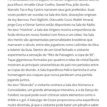
Juca Kfouri, Arnaldo César Coelho, Daniel Piza, João Gordo,
Marcelo Tas e Ruy Castro narraram seus gols preferidos. Suas
vozes podem ser ouvidas na Sala dos Gols. Gravações originais
de Ary Barroso, Fiori Gigliotti, Oduvaldo Cozzi, Waldir Amaral,
Jorge Cury e Osmar Santos estão disponíveis na Sala do Rádio.
No eixo “História”, a Sala das Origens mostra a importância da
fusão étnica em nosso futebol com fotos e um vídeo. Na Sala
dos Heróis são apresentadas personalidades brasileiras que
marcaram o século, entre elas jogadores como Leônidas da Silva
e Ademir da Guia. Dentro de um túnel fechado o visitante
experimenta a sensação do “Rito de Passagem, a copa de 50”.
Taças gigantescas formadas por quadros e telas de cristal líquido
mostram as principais características do país nos períodos entre
as Copas do Mundo. A Sala Experiência Pelé e Garrincha é uma
homenagem aos craques que nunca perderam uma partida
jogando juntos.
No eixo “Diversão” o visitante conhece a Sala dos Números e
Curiosidades, um grande almanaque interativo, e a da Dança do
Futebol, na qual pode ouvir crônicas sobre elementos como o
drible e o gol. A Sala Jogo de Corpo proporciona uma experiência
muito divertida, já que o visitante pode bater um pênalti e saber