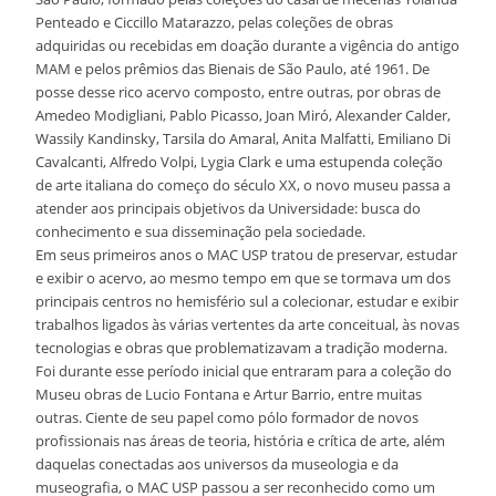
Penteado e Ciccillo Matarazzo, pelas coleções de obras
adquiridas ou recebidas em doação durante a vigência do antigo
MAM e pelos prêmios das Bienais de São Paulo, até 1961. De
posse desse rico acervo composto, entre outras, por obras de
Amedeo Modigliani, Pablo Picasso, Joan Miró, Alexander Calder,
Wassily Kandinsky, Tarsila do Amaral, Anita Malfatti, Emiliano Di
Cavalcanti, Alfredo Volpi, Lygia Clark e uma estupenda coleção
de arte italiana do começo do século XX, o novo museu passa a
atender aos principais objetivos da Universidade: busca do
conhecimento e sua disseminação pela sociedade.
Em seus primeiros anos o MAC USP tratou de preservar, estudar
e exibir o acervo, ao mesmo tempo em que se tormava um dos
principais centros no hemisfério sul a colecionar, estudar e exibir
trabalhos ligados às várias vertentes da arte conceitual, às novas
tecnologias e obras que problematizavam a tradição moderna.
Foi durante esse período inicial que entraram para a coleção do
Museu obras de Lucio Fontana e Artur Barrio, entre muitas
outras. Ciente de seu papel como pólo formador de novos
profissionais nas áreas de teoria, história e crítica de arte, além
daquelas conectadas aos universos da museologia e da
museografia, o MAC USP passou a ser reconhecido como um