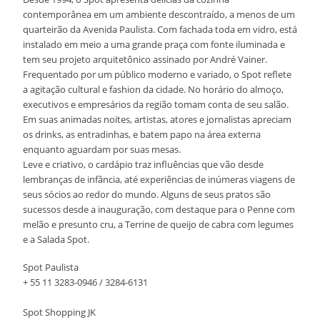
contemporânea em um ambiente descontraído, a menos de um
quarteirão da Avenida Paulista. Com fachada toda em vidro, está
instalado em meio a uma grande praça com fonte iluminada e
tem seu projeto arquitetônico assinado por André Vainer.
Frequentado por um público moderno e variado, o Spot reflete
a agitação cultural e fashion da cidade. No horário do almoço,
executivos e empresários da região tomam conta de seu salão.
Em suas animadas noites, artistas, atores e jornalistas apreciam
os drinks, as entradinhas, e batem papo na área externa
enquanto aguardam por suas mesas.
Leve e criativo, o cardápio traz influências que vão desde
lembranças de infância, até experiências de inúmeras viagens de
seus sócios ao redor do mundo. Alguns de seus pratos são
sucessos desde a inauguração, com destaque para o Penne com
melão e presunto cru, a Terrine de queijo de cabra com legumes
e a Salada Spot.
Spot Paulista
+ 55 11 3283-0946 / 3284-6131
Spot Shopping JK