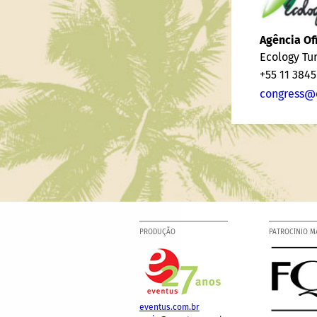
Agência Ofi
Ecology Tu
+55 11 384
congress@
PRODUÇÃO
PATROCÍNIO M
eventus.com.br