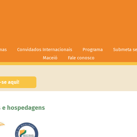
mas
Convidados Internacionais
Programa
Submeta se
Maceió
Fale conosco
-se aqui!
s e hospedagens