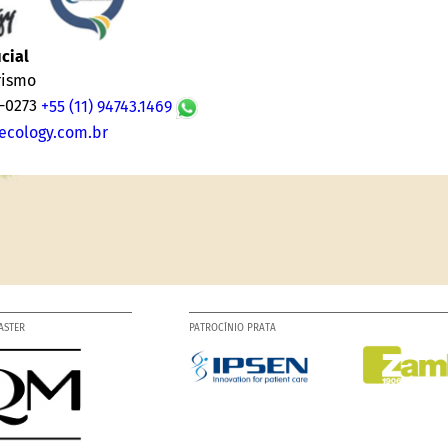
cial
rismo
5-0273
+55 (11) 94743.1469
ecology.com.br
ASTER
PATROCÍNIO PRATA