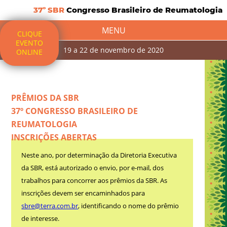
37º SBR
Congresso Brasileiro de Reumatologia
MENU
CLIQUE
EVENTO
19 a 22 de novembro de 2020
ONLINE
PRÊMIOS DA SBR
37º CONGRESSO BRASILEIRO DE
REUMATOLOGIA
INSCRIÇÕES ABERTAS
Neste ano, por determinação da Diretoria Executiva
da SBR, está autorizado o envio, por e-mail, dos
trabalhos para concorrer aos prêmios da SBR. As
inscrições devem ser encaminhados para
sbre@terra.com.br
, identificando o nome do prêmio
de interesse.