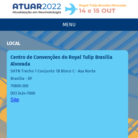
MENU
LOCAL
Centro de Convenções do Royal Tulip Brasília
Alvorada
SHTN Trecho 1 Conjunto 1B Bloco C - Asa Norte
Brasília - DF
70800-200
(61) 3424-7000
Site