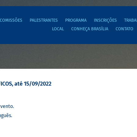
COMISSÕES
PALESTRANTES
PROGRAMA
INSCRIÇÕES
TRABA
LOCAL
CONHEÇA BRASÍLIA
CONTATO
COS, até 15/09/2022
evento.
uguês.