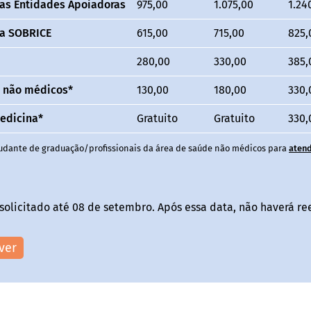
as Entidades Apoiadoras
975,00
1.075,00
1.24
da SOBRICE
615,00
715,00
825,
280,00
330,00
385,
e não médicos*
130,00
180,00
330,
edicina*
Gratuito
Gratuito
330,
tudante de graduação/profissionais da área de saúde não médicos para
aten
solicitado até 08 de setembro. Após essa data, não haverá r
ver