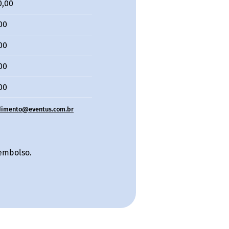
0,00
00
00
00
00
dimento@eventus.com.br
eembolso.